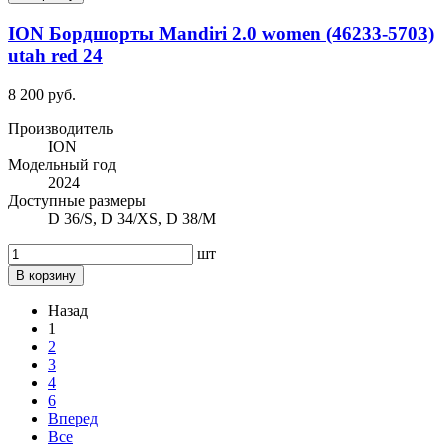
ION Бордшорты Mandiri 2.0 women (46233-5703)
utah red 24
8 200 руб.
Производитель
ION
Модельный год
2024
Доступные размеры
D 36/S, D 34/XS, D 38/M
шт
В корзину
Назад
1
2
3
4
6
Вперед
Все