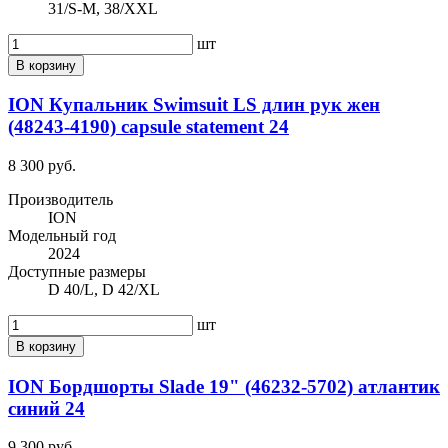
31/S-M, 38/XXL
шт
В корзину
ION Купальник Swimsuit LS длин рук жен
(48243-4190) capsule statement 24
8 300 руб.
Производитель
ION
Модельный год
2024
Доступные размеры
D 40/L, D 42/XL
шт
В корзину
ION Бордшорты Slade 19" (46232-5702) атлантик
синий 24
9 300 руб.