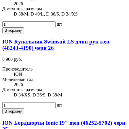
2026
Доступные размеры
D 38/M, D 40/L, D 36/S, D 34/XS
шт
В корзину
ION Купальник Swimsuit LS длин рук жен
(48243-4190) черн 26
8 900 руб.
Производитель
ION
Модельный год
2026
Доступные размеры
D 34/XS, D 36/S, D 38/M
шт
В корзину
ION Бордшорты Ionic 19" men (46252-5702) черн.