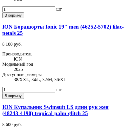
шт
В корзину
ION Бордшорты Ionic 19" men (46252-5702) lilac-
petals 25
8 100 руб.
Производитель
ION
Модельный год
2025
Доступные размеры
38/XXL, 34/L, 32/M, 36/XL
шт
В корзину
ION Купальник Swimsuit LS длин рук жен
(48243-4190) tropical-palm-glitch 25
8 600 руб.