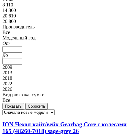
8 110
14 360
20 610
26 860
Производитель
Все
Модельный год
От
До
2009
2013
2018
2022
2026
Вид рюкзака, сумки
Все
ION Чехол кайт/вейк Gearbag Core с колесами
165 (48260-7018) sage-grey 26