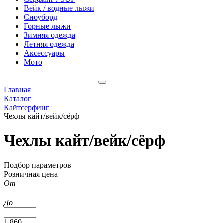
Вейк / водные лыжи
Сноуборд
Горные лыжи
Зимняя одежда
Летняя одежда
Аксессуары
Мото
Главная
Каталог
Кайтсерфинг
Чехлы кайт/вейк/сёрф
Чехлы кайт/вейк/сёрф
Подбор параметров
Розничная цена
От
До
1 860