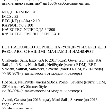
двухлетнюю гарантию* на 100% карбоновые мачты.
МОДЕЛЬ / SDM 520
IMCS / 32
ВЕС (КГ) (+-8%) / 2.10
КАРБОН (%) / 100
КАЧЕСТВО УГЛЕРОДА / T800
КАЧЕСТВО СМОЛЫ / SENTEX®
ВОТ НАСКОЛЬКО ХОРОШО ПАРУСА ДРУГИХ БРЕНДОВ
РАБОТАЮТ С НАШИМИ МАЧТАМИ И НАОБОРОТ:
Challenger Sails, Ezzy, GA (с 2017 года), Goya, Gun Sails, KA
Sails, Loft Sails, Naish Sails, NeilPryde (мачты RDM), RRD,
S2Maui, Sailloft, Sailworks, Severne (мачты RDM, с 2014 года).
>> 80-90% (в зависимости от модели и размера)
Hot Sails, NeilPryde (мачты SDM), Point7, Severne (мачты SDM,
2014 и далее), Simmer Style
>> 70-80% (в зависимости от модели и размера)
Avanti, Gaastra (до 2016 года), Maui Sails, Severne (до 2013
года), Vandal
>> Не совместимы