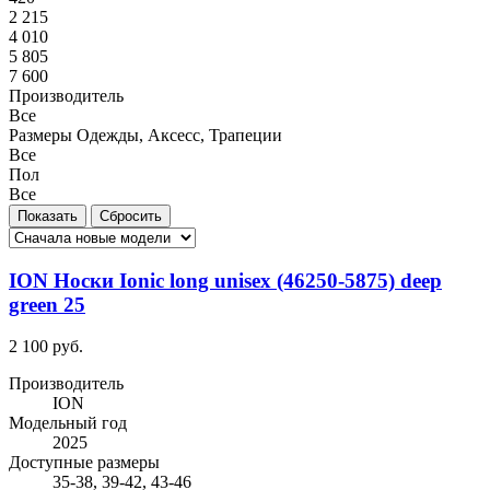
2 215
4 010
5 805
7 600
Производитель
Все
Размеры Одежды, Аксесс, Трапеции
Все
Пол
Все
ION Носки Ionic long unisex (46250-5875) deep
green 25
2 100 руб.
Производитель
ION
Модельный год
2025
Доступные размеры
35-38, 39-42, 43-46