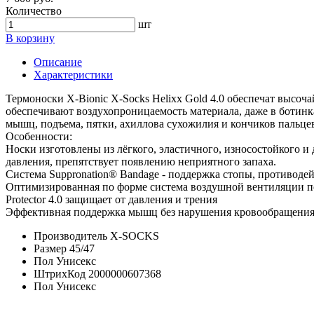
Количество
шт
В корзину
Описание
Характеристики
Термоноски X-Bionic X-Socks Helixx Gold 4.0 обеспечат высоч
обеспечивают воздухопроницаемость материала, даже в ботинк
мышц, подъема, пятки, ахиллова сухожилия и кончиков пальце
Особенности:
Носки изготовлены из лёгкого, эластичного, износостойкого и
давления, препятствует появлению неприятного запаха.
Система Suppronation® Bandage - поддержка стопы, противодейс
Оптимизированная по форме система воздушной вентиляции под
Protector 4.0 защищает от давления и трения
Эффективная поддержка мышц без нарушения кровообращения бл
Производитель
X-SOCKS
Размер
45/47
Пол
Унисекс
ШтрихКод
2000000607368
Пол
Унисекс