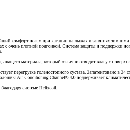
айший комфорт ногам при катании на лыжах и занятиях зимними 
ах с очень плотной подгонкой. Система защиты и поддержки но
в.
 дышащего материала, который отлично отводит влагу с поверхно
твует перегрузке голеностопного сустава. Запатентовано в 34 с
ошвы Air-Conditioning Channel® 4.0 поддерживает климатически
агодаря системе Helixcoil.