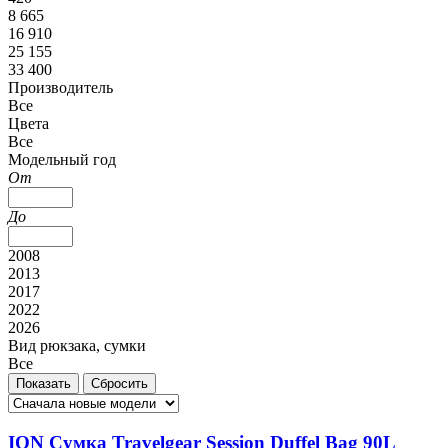
8 665
16 910
25 155
33 400
Производитель
Все
Цвета
Все
Модельный год
От
До
2008
2013
2017
2022
2026
Вид рюкзака, сумки
Все
ION Сумка Travelgear Session Duffel Bag 90L