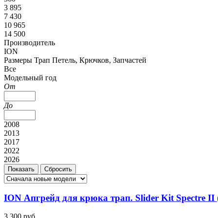
3 895
7 430
10 965
14 500
Производитель
ION
Размеры Трап Петель, Крючков, Запчастей
Все
Модельный год
От
До
2008
2013
2017
2022
2026
ION Апгрейд для крюка трап. Slider Kit Spectre II
3 300 руб.