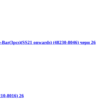
Bar(3pcs)(SS21 onwards) (48230-8046) черн 26
10-8016) 26