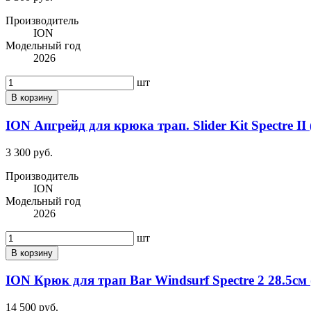
Производитель
ION
Модельный год
2026
шт
В корзину
ION Апгрейд для крюка трап. Slider Kit Spectre II 
3 300 руб.
Производитель
ION
Модельный год
2026
шт
В корзину
ION Крюк для трап Bar Windsurf Spectre 2 28.5см 
14 500 руб.