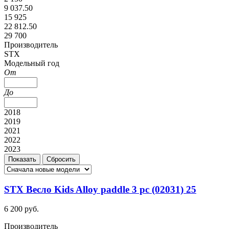
9 037.50
15 925
22 812.50
29 700
Производитель
STX
Модельный год
От
До
2018
2019
2021
2022
2023
STX Весло Kids Alloy paddle 3 pc (02031) 25
6 200 руб.
Производитель