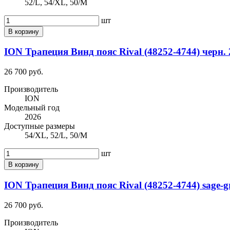
52/L, 54/XL, 50/M
шт
В корзину
ION Трапеция Винд пояс Rival (48252-4744) черн. 
26 700 руб.
Производитель
ION
Модельный год
2026
Доступные размеры
54/XL, 52/L, 50/M
шт
В корзину
ION Трапеция Винд пояс Rival (48252-4744) sage-g
26 700 руб.
Производитель