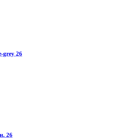
-grey 26
н. 26