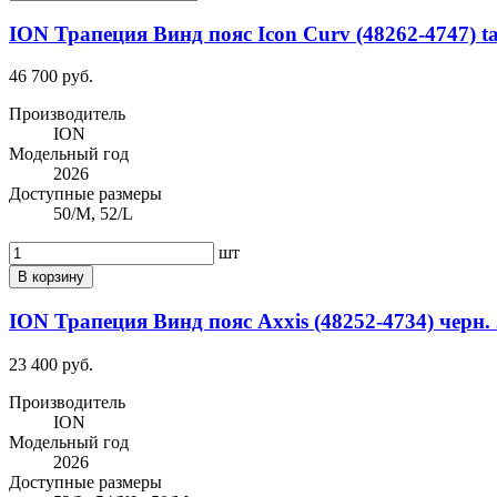
ION Трапеция Винд пояс Icon Curv (48262-4747) tan
46 700 руб.
Производитель
ION
Модельный год
2026
Доступные размеры
50/M, 52/L
шт
В корзину
ION Трапеция Винд пояс Axxis (48252-4734) черн.
23 400 руб.
Производитель
ION
Модельный год
2026
Доступные размеры