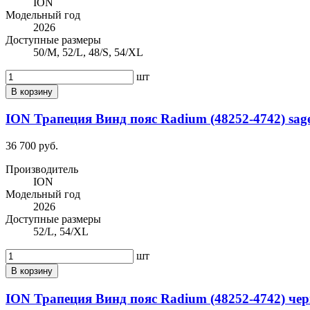
ION
Модельный год
2026
Доступные размеры
50/M, 52/L, 48/S, 54/XL
шт
В корзину
ION Трапеция Винд пояс Radium (48252-4742) sage
36 700 руб.
Производитель
ION
Модельный год
2026
Доступные размеры
52/L, 54/XL
шт
В корзину
ION Трапеция Винд пояс Radium (48252-4742) чер