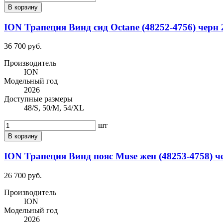
В корзину
ION Трапеция Винд сид Octane (48252-4756) черн 
36 700 руб.
Производитель
ION
Модельный год
2026
Доступные размеры
48/S, 50/M, 54/XL
шт
В корзину
ION Трапеция Винд пояс Muse жен (48253-4758) ч
26 700 руб.
Производитель
ION
Модельный год
2026