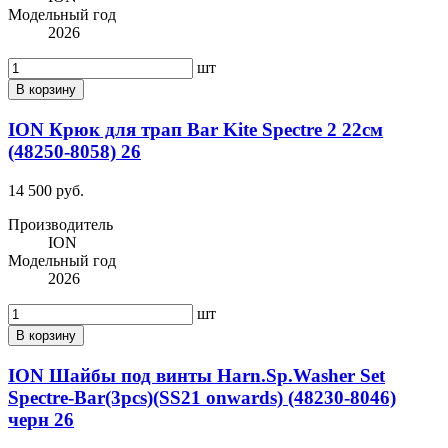
Модельный год
2026
шт
В корзину
ION Крюк для трап Bar Kite Spectre 2 22см
(48250-8058) 26
14 500 руб.
Производитель
ION
Модельный год
2026
шт
В корзину
ION Шайбы под винты Harn.Sp.Washer Set
Spectre-Bar(3pcs)(SS21 onwards) (48230-8046)
черн 26